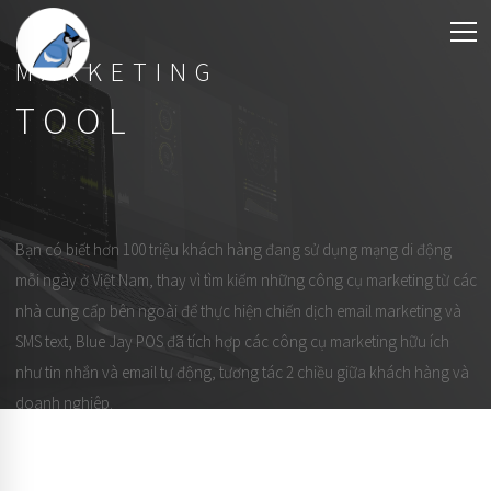
MARKETING
TOOL
Bạn có biết hơn 100 triệu khách hàng đang sử dụng mạng di động
mỗi ngày ở Việt Nam, thay vì tìm kiếm những công cụ marketing từ các
nhà cung cấp bên ngoài để thực hiện chiến dịch email marketing và
SMS text, Blue Jay POS đã tích hợp các công cụ marketing hữu ích
như tin nhắn và email tự động, tương tác 2 chiều giữa khách hàng và
doanh nghiêp.